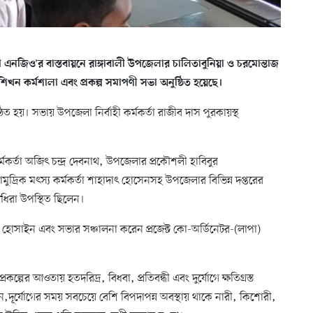
রী এনজিও'র বাস্তবায়নে রাঙ্গাবালী উপজেলার চালিতাবুনিয়া ও চরমোন্তাজ
 শিখন কর্মশালা এবং প্রকল্প সমাপণী সভা অনুষ্ঠিত হয়েছে।
 হয়। সভায় উপজেলা নির্বাহী কর্মকর্তা রাজীব দাস পুরকায়স্থ
মকর্তা অজিৎ চন্দ্র দেবনাথ, উপজেলার প্রকৌশলী হাবিবুর
রিক মৎস্য কর্মকর্তা শাহাদাৎ হোসেনসহ উপজেলার বিভিন্ন দপ্তরের
নিধিরা উপস্থিত ছিলেন।
হোসাইন এবং সভার সঞ্চালনা করেন প্রজেক্ট কো-অর্ডিনেটর-(লাপা)
কল্পের আওতায় হতদরিদ্র, বিধবা, প্রতিবন্ধী এবং দুর্যোগে ক্ষতিগ্রস্ত
দূর্যোগের সময় সবচেয়ে বেশি বিপদাপন্ন অবস্থায় থাকে নারী, কিশোরী,