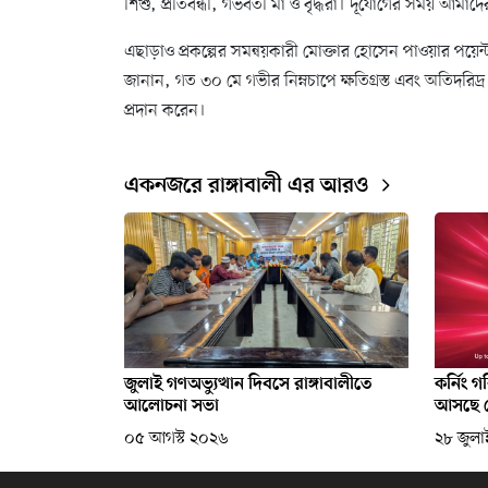
শিশু, প্রতিবন্ধী, গর্ভবতী মা ও বৃদ্ধরা। দূর্যোগের সময় আমা
এছাড়াও প্রকল্পের সমন্বয়কারী মোক্তার হোসেন পাওয়ার পয়েন্ট 
জানান, গত ৩০ মে গভীর নিম্নচাপে ক্ষতিগ্রস্ত এবং অতিদরি
প্রদান করেন।
একনজরে রাঙ্গাবালী এর আরও
জুলাই গণঅভ্যুত্থান দিবসে রাঙ্গাবালীতে
কর্নিং 
আলোচনা সভা
আসছে র
০৫ আগস্ট ২০২৬
২৮ জুল