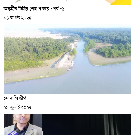
অন্তর্হীন চিঠির শেষ পাতায় -পর্ব -১
০১ আগস্ট ২০২৫
সোনালি দ্বীপ
২৯ জুলাই ২০২৫