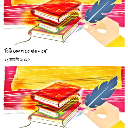
"চিঠি কেবল তোমার নামে"
০১ আগস্ট ২০২৫