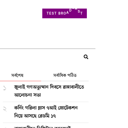
T
S
T
E
S
T
B
R
O
A
D
C
A
সর্বশেষ
সর্বাধিক পঠিত
১
জুলাই গণঅভ্যুত্থান দিবসে রাঙ্গাবালীতে
আলোচনা সভা
২
কর্নিং গরিলা গ্লাস ৭আই প্রোটেকশন
নিয়ে আসছে রেডমি ১৭