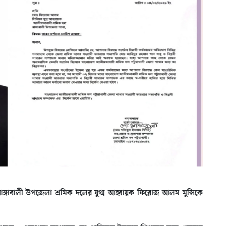
্গাবালী উপজেলা শ্রমিক দলের যুগ্ম আহ্বায়ক ফিরোজ আলম মুন্সিকে