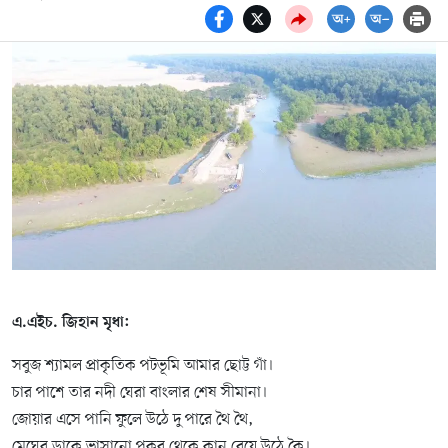
এ.এইচ. জিহান মৃধা:
সবুজ শ্যামল প্রাকৃতিক পটভূমি আমার ছোট্ট গাঁ।
চার পাশে তার নদী ঘেরা বাংলার শেষ সীমানা।
জোয়ার এসে পানি ফুলে উঠে দু পারে থৈ থৈ,
মেঘের ডাকে ভাসানো পুকুর থেকে কান বেয়ে উঠে কৈ।