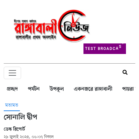
T
E
S
T
B
R
O
A
D
C
A
S
T
প্রচ্ছদ
পর্যটন
উপকূল
একনজরে রাঙ্গাবালী
পায়রা বন
মতামত
সোনালি দ্বীপ
ডেস্ক রিপোর্ট
২৯ জুলাই ২০২৫, ০৬:০৭ বিকাল