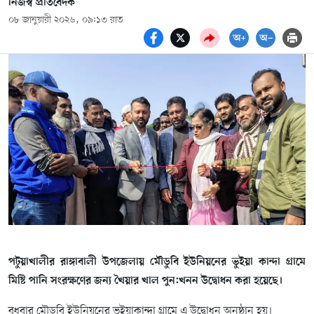
নিজস্ব প্রতিবেদক
০৮ জানুয়ারী ২০২৬, ০৯:১৩ রাত
পটুয়াখালীর রাঙ্গাবালী উপজেলায় মৌডুবি ইউনিয়নের ভুইয়া কান্দা গ্রামে
মিষ্টি পানি সংরক্ষণের জন্য খৈয়ার খাল পুন:খনন উদ্বোধন করা হয়েছে।
বুধবার মৌডুবি ইউনিয়নের ভূইয়াকান্দা গ্রামে এ উদ্বোধন অনুষ্ঠান হয়।