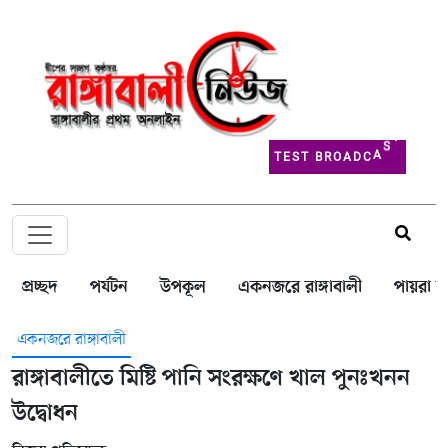
T
E
S
T
B
R
O
A
D
C
A
S
T
প্রচ্ছদ
পর্যটন
উপকূল
একনজরে রাঙ্গাবালী
পায়রা বন
একনজরে রাঙ্গাবালী
রাঙ্গাবালীতে মিষ্টি পানি সংরক্ষণে খাল পুনঃখনন
উদ্বোধন